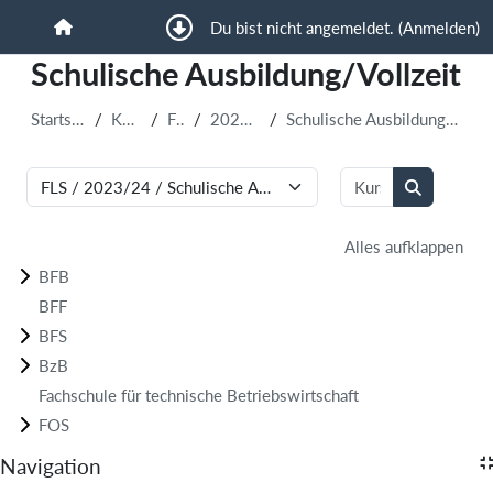
Zum Hauptinhalt
Du bist nicht angemeldet. (
Anmelden
)
Startseite
Schulische Ausbildung/Vollzeit
Startseite
Kurse
FLS
2023/24
Schulische Ausbildung/Vollzeit
Kurse suchen
Kursbereiche
Kurse such
Alles aufklappen
BFB
BFF
BFS
BzB
Fachschule für technische Betriebswirtschaft
FOS
Blöcke
Navigation
Navigation überspringen