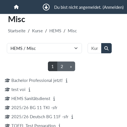
Zum Hauptinhalt
Du bist nicht angemeldet. (
Anmelden
)
Startseite
Misc
Startseite
Kurse
HEMS
Misc
Kurse suchen
Kursbereiche
Kurse such
Seite 1
Seite 2
Nächste Seite
1
2
»
Bachelor Professional jetzt!
test voi
HEMS Sanitätsdienst
2025/26 BG 11 TKI -sfr
2025/26 Deutsch BG 11F -sfr
TOEFL Test Preparation