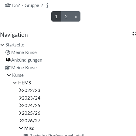
DaZ - Gruppe 2
Seite 1
Seite 2
Nächste Seite
1
2
»
Blöcke
Navigation
Navigation überspringen
Startseite
Meine Kurse
Ankündigungen
Meine Kurse
Kurse
HEMS
2022/23
2023/24
2024/25
2025/26
2026/27
Misc
Bachelor Professional jetzt!