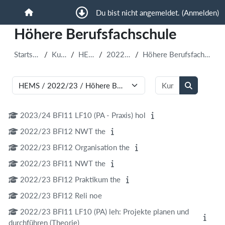
Zum Hauptinhalt
Du bist nicht angemeldet. (
Anmelden
)
Startseite
Höhere Berufsfachschule
Startseite
Kurse
HEMS
2022/23
Höhere Berufsfachschule
Kurse suchen
Kursbereiche
Kurse such
2023/24 BFI11 LF10 (PA - Praxis) hol
2022/23 BFI12 NWT the
2022/23 BFI12 Organisation the
2022/23 BFI11 NWT the
2022/23 BFI12 Praktikum the
2022/23 BFI12 Reli noe
2022/23 BFI11 LF10 (PA) leh: Projekte planen und
durchführen (Theorie)