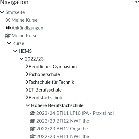
Blöcke
Navigation
Navigation überspringen
Startseite
Meine Kurse
Ankündigungen
Meine Kurse
Kurse
HEMS
2022/23
Berufliches Gymnasium
Fachoberschule
Fachschule für Technik
ET Berufsschule
Berufsfachschule
Höhere Berufsfachschule
2023/24 BFI11 LF10 (PA - Praxis) hol
2022/23 BFI12 NWT the
2022/23 BFI12 Orga the
2022/23 BFI11 NWT the