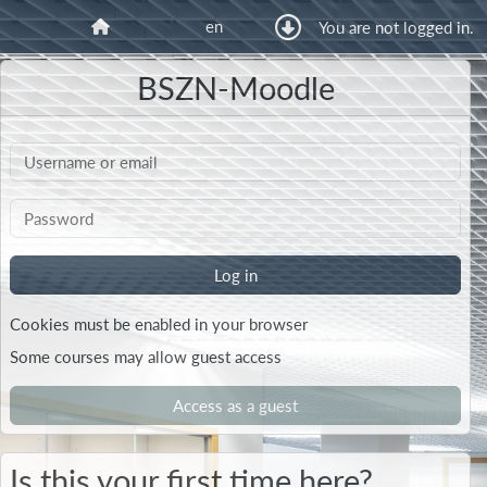
Skip to main content
en
You are not logged in.
Home
BSZN-Moodle
Username or email
Password
Log in
Cookies must be enabled in your browser
Some courses may allow guest access
Access as a guest
Is this your first time here?