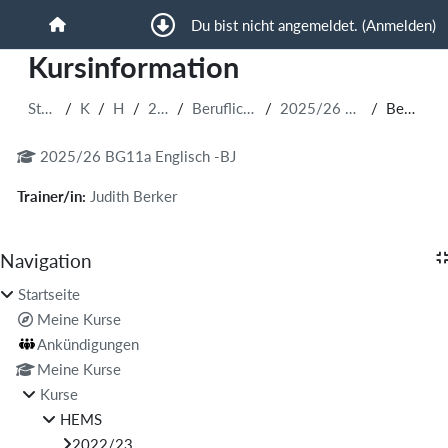
Zum Hauptinhalt
Du bist nicht angemeldet. (
Anmelden
)
Startseite
Kursinformation
Startseite
Kurse
HEMS
2025/26
Berufliches Gymnasium
2025/26 BG11a Englisch-BJ
Beschreibung
2025/26 BG11a Englisch -BJ
Trainer/in:
Judith Berker
Blöcke
Navigation
Navigation überspringen
Startseite
Meine Kurse
Ankündigungen
Meine Kurse
Kurse
HEMS
2022/23