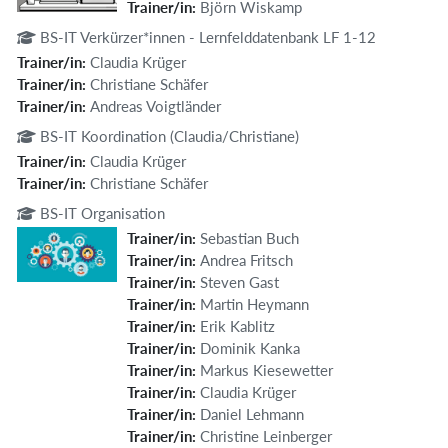
Trainer/in:
Björn Wiskamp
BS-IT Verkürzer*innen - Lernfelddatenbank LF 1-12
Trainer/in:
Claudia Krüger
Trainer/in:
Christiane Schäfer
Trainer/in:
Andreas Voigtländer
BS-IT Koordination (Claudia/Christiane)
Trainer/in:
Claudia Krüger
Trainer/in:
Christiane Schäfer
BS-IT Organisation
Trainer/in:
Sebastian Buch
Trainer/in:
Andrea Fritsch
Trainer/in:
Steven Gast
Trainer/in:
Martin Heymann
Trainer/in:
Erik Kablitz
Trainer/in:
Dominik Kanka
Trainer/in:
Markus Kiesewetter
Trainer/in:
Claudia Krüger
Trainer/in:
Daniel Lehmann
Trainer/in:
Christine Leinberger