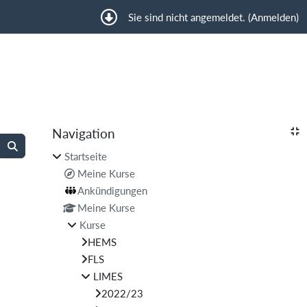
Sie sind nicht angemeldet. (
Anmelden
)
Blöcke
Navigation
Navigation überspringen
Kurse suchen
Startseite
Kurse suchen
Meine Kurse
Ankündigungen
Meine Kurse
Kurse
HEMS
FLS
LIMES
2022/23