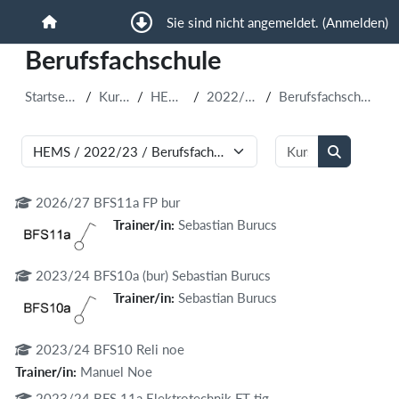
Zum Hauptinhalt
Sie sind nicht angemeldet. (
Anmelden
)
Startseite
Berufsfachschule
Startseite
Kurse
HEMS
2022/23
Berufsfachschule
Kurse suchen
Kursbereiche
Kurse such
2026/27 BFS11a FP bur
Trainer/in:
Sebastian Burucs
2023/24 BFS10a (bur) Sebastian Burucs
Trainer/in:
Sebastian Burucs
2023/24 BFS10 Reli noe
Trainer/in:
Manuel Noe
2023/24 BFS 11a Elektrotechnik FT tig