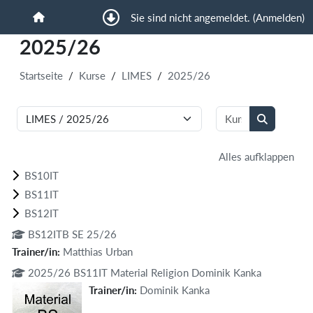
Zum Hauptinhalt
Sie sind nicht angemeldet. (
Anmelden
)
Startseite
2025/26
Startseite
Kurse
LIMES
2025/26
Kurse suchen
Kursbereiche
Kurse such
Alles aufklappen
BS10IT
BS11IT
BS12IT
BS12ITB SE 25/26
Trainer/in:
Matthias Urban
2025/26 BS11IT Material Religion Dominik Kanka
Trainer/in:
Dominik Kanka