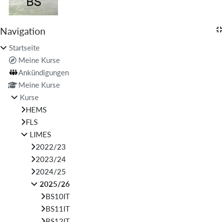
Blöcke
Navigation
Navigation überspringen
Startseite
Meine Kurse
Ankündigungen
Meine Kurse
Kurse
HEMS
FLS
LIMES
2022/23
2023/24
2024/25
2025/26
BS10IT
BS11IT
BS12IT