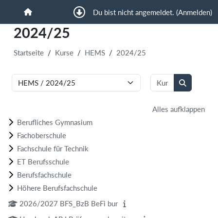
Zum Hauptinhalt
Du bist nicht angemeldet. (
Anmelden
)
Startseite
2024/25
Startseite
Kurse
HEMS
2024/25
Kurse suchen
Kursbereiche
Kurse such
Alles aufklappen
Berufliches Gymnasium
Fachoberschule
Fachschule für Technik
ET Berufsschule
Berufsfachschule
Höhere Berufsfachschule
2026/2027 BFS_BzB BeFi bur