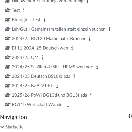
Handwerk AP I Prüfungsvorbereitung
Test
Biologie - Test
LehrGut - Gemeinsam teilen statt einzeln suchen
2024/25 BG12d Mathematik Brunner
BI 11 2024_25 Deutsch wen
2024/25 QM
2024/25 Schülerrat (SR) - HEMS wnd noe
2024/25 Deutsch BS10I1 ada
2024/25 BZB-V1 FT
2025/26 PoWi BG13d und BG13f ada
BG11b Wirtschaft Wonder
Blöcke
Navigation
Navigation überspringen
Startseite