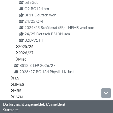
LehrGut
Q2 BG12d brn
BI 11 Deutsch wen
24/25 QM
2024/25 Schülerrat (SR) - HEMS wnd noe
24/25 Deutsch BS10I1 ada
BZB-V1 FT
2025/26
2026/27
Misc
BS12I3 LF9 2026/27
2026/27 BG 13d Physik LK Just
FLS
LIMES
MBS
BSZN
Du bist nicht angemeldet. (
Anmelden
)
Startseite