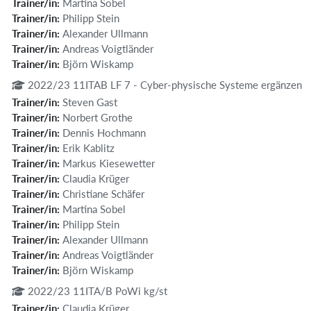
Trainer/in:
Martina Sobel
Trainer/in:
Philipp Stein
Trainer/in:
Alexander Ullmann
Trainer/in:
Andreas Voigtländer
Trainer/in:
Björn Wiskamp
2022/23 11ITAB LF 7 - Cyber-physische Systeme ergänzen
Trainer/in:
Steven Gast
Trainer/in:
Norbert Grothe
Trainer/in:
Dennis Hochmann
Trainer/in:
Erik Kablitz
Trainer/in:
Markus Kiesewetter
Trainer/in:
Claudia Krüger
Trainer/in:
Christiane Schäfer
Trainer/in:
Martina Sobel
Trainer/in:
Philipp Stein
Trainer/in:
Alexander Ullmann
Trainer/in:
Andreas Voigtländer
Trainer/in:
Björn Wiskamp
2022/23 11ITA/B PoWi kg/st
Trainer/in:
Claudia Krüger