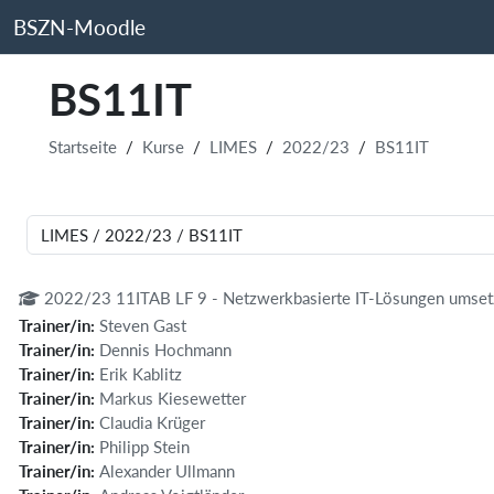
Zum Hauptinhalt
BSZN-Moodle
BS11IT
Startseite
Kurse
LIMES
2022/23
BS11IT
Kursbereiche
2022/23 11ITAB LF 9 - Netzwerkbasierte IT-Lösungen umset
Trainer/in:
Steven Gast
Trainer/in:
Dennis Hochmann
Trainer/in:
Erik Kablitz
Trainer/in:
Markus Kiesewetter
Trainer/in:
Claudia Krüger
Trainer/in:
Philipp Stein
Trainer/in:
Alexander Ullmann