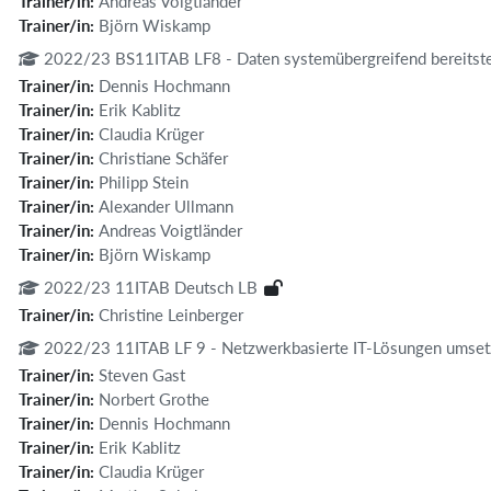
Trainer/in:
Andreas Voigtländer
Trainer/in:
Björn Wiskamp
2022/23 BS11ITAB LF8 - Daten systemübergreifend bereitste
Trainer/in:
Dennis Hochmann
Trainer/in:
Erik Kablitz
Trainer/in:
Claudia Krüger
Trainer/in:
Christiane Schäfer
Trainer/in:
Philipp Stein
Trainer/in:
Alexander Ullmann
Trainer/in:
Andreas Voigtländer
Trainer/in:
Björn Wiskamp
2022/23 11ITAB Deutsch LB
Trainer/in:
Christine Leinberger
2022/23 11ITAB LF 9 - Netzwerkbasierte IT-Lösungen umse
Trainer/in:
Steven Gast
Trainer/in:
Norbert Grothe
Trainer/in:
Dennis Hochmann
Trainer/in:
Erik Kablitz
Trainer/in:
Claudia Krüger