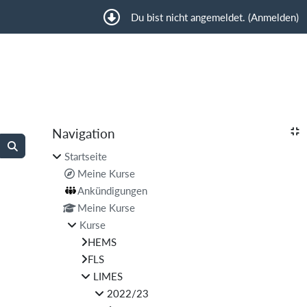
Du bist nicht angemeldet. (
Anmelden
)
Blöcke
Navigation
Navigation überspringen
Kurse suchen
Startseite
Kurse suchen
Meine Kurse
Ankündigungen
Meine Kurse
Kurse
HEMS
FLS
LIMES
2022/23